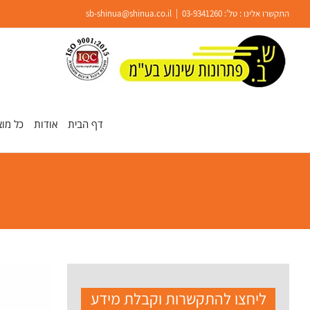
Ski
התקשרו אלינו : טל':
03-9341260
|
sb-shinua@shinua.co.il
t
conten
פתח סרגל נגישות
דף הבית
אודות
כל מוצ
ליחצו להתקשרות וקבלת מידע