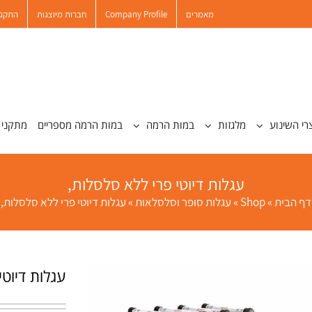
מאמרים
Company Profile
חברות מיוצגות
התקנו
רי השינוע
מלגזות
במות הרמה
במות הרמה מספריים
מתקני 
עגלות דיוטי פרי ללא סלסלות,
דף הבית
»
Shop
»
עגלות סופר וסלסלאות
»
עגלות דיוטי פרי ללא סלסלות,
עגלות דיוטי