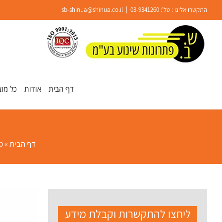
Ski
התקשרו אלינו : טל':
03-9341260
|
sb-shinua@shinua.co.il
t
conten
פתח סרגל נגישות
דף הבית
אודות
כל מוצ
דף הבית
»
p
ליחצו להתקשרות וקבלת מידע