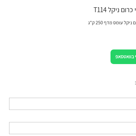
רום ניקל T114
יקל עומס מדף 250 ק"ג
 בוואטסאפ