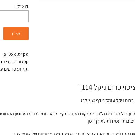
דוא"ל:
מק"ט:
82288
קטגוריה:
עגלות 
תגיות:
מדפים עומס 50
וי כרום ניקל T114
ום ניקל עומס מדף 250 ק"ג
וף של מטרו ארה"ב, מעניקות מענה מקצועי ואיכותי לצרכי האחסון המגווני
ציבות ועמידות לאורך זמן.
ים ניתן לשינוי והתאמה בקלות ע"י המשתמש במרווחים של אינץ' אחד.