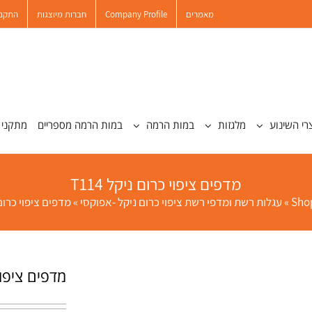
מאמרים
Company Profile
חברות מיוצגות
התקנו
רי השינוע
מלגזות
במות הרמה
במות הרמה מספריים
מתקני 
מדפים ציפוי כרום ניקל T114
Sho
»
עגלות רשת ומדפי רשת ציפוי כרום ניקל -אפוקסי
»
מדפים ציפוי כרום ני
מדפים ציפוי כ