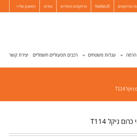
ת ופרויקטים
NobleLift
פרויקטים מיוחדים
אודות
החשבון שלי
הרמה
עגלות משטחים
רכבים תפעוליים חשמליים
יצירת קשר
קל T114
רום ניקל T114