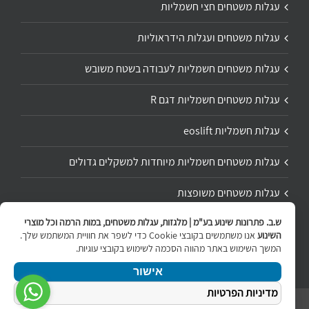
עגלות משטחים חצי חשמליות
עגלות משטחים ועגלות הידראוליות
עגלות משטחים חשמליות לעבודה בשטח משובש
עגלות משטחים חשמליות דגם R
עגלות חשמליות eoslift
עגלות משטחים חשמליות מיוחדות למשקלים גדולים
עגלות משטחים משופצות
ש.ב. פתרונות שינוע בע"מ | מלגזות, עגלות משטחים, במות הרמה וכל מוצרי
תיקון ושיפוץ עגלת משטחים
השינוע
אנו משתמשים בקובצי Cookie כדי לשפר את חוויית המשתמש שלך.
המשך השימוש באתר מהווה הסכמה לשימוש בקובצי עוגיות.
אישור
מדיניות הפרטיות
ניווט