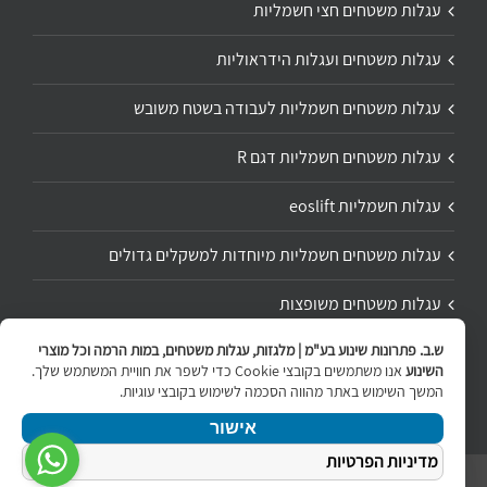
עגלות משטחים חצי חשמליות
עגלות משטחים ועגלות הידראוליות
עגלות משטחים חשמליות לעבודה בשטח משובש
עגלות משטחים חשמליות דגם R
עגלות חשמליות eoslift
עגלות משטחים חשמליות מיוחדות למשקלים גדולים
עגלות משטחים משופצות
ש.ב. פתרונות שינוע בע"מ | מלגזות, עגלות משטחים, במות הרמה וכל מוצרי
תיקון ושיפוץ עגלת משטחים
השינוע
אנו משתמשים בקובצי Cookie כדי לשפר את חוויית המשתמש שלך.
המשך השימוש באתר מהווה הסכמה לשימוש בקובצי עוגיות.
אישור
מדיניות הפרטיות
ניווט