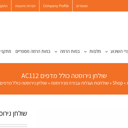
מאמרים
Company Profile
חברות מיוצגות
התקנו
רי השינוע
מלגזות
במות הרמה
במות הרמה מספריים
מתקני 
שולחן נירוסטה כולל מדפים AC112
»
Shop
»
שולחנות ועגלות עבודה מנירוסטה
»
שולחן נירוסטה כולל מדפים AC112
שולחן נירוסטה