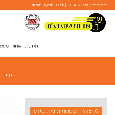
Ski
התקשרו אלינו : טל':
03-9341260
|
sb-shinua@shinua.co.il
t
conten
פתח סרגל נגישות
דף הבית
אודות
כל מוצ
דף הבית
ליחצו להתקשרות וקבלת מידע