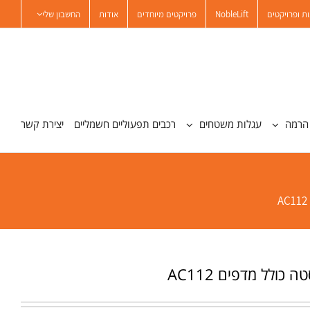
ת ופרויקטים
NobleLift
פרויקטים מיוחדים
אודות
החשבון שלי
הרמה
עגלות משטחים
רכבים תפעוליים חשמליים
יצירת קשר
 כולל מדפים AC112