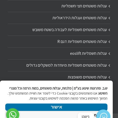
עגלות משטחים חצי חשמליות
עגלות משטחים ועגלות הידראוליות
עגלות משטחים חשמליות לעבודה בשטח משובש
עגלות משטחים חשמליות דגם R
עגלות חשמליות eoslift
עגלות משטחים חשמליות מיוחדות למשקלים גדולים
עגלות משטחים משופצות
ש.ב. פתרונות שינוע בע"מ | מלגזות, עגלות משטחים, במות הרמה וכל מוצרי
תיקון ושיפוץ עגלת משטחים
השינוע
אנו משתמשים בקובצי Cookie כדי לשפר את חוויית המשתמש שלך.
המשך השימוש באתר מהווה הסכמה לשימוש בקובצי עוגיות.
אישור
מדיניות הפרטיות
ניווט