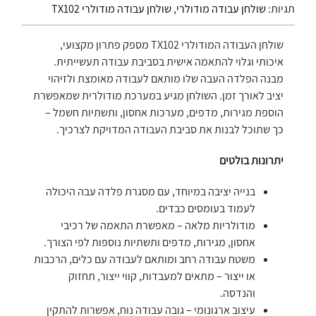
תגיות:
שולחן עבודה מודולרי
,
שולחן עבודה מודולרי TX102
שולחן העבודה המודולרי TX102 מספק פתרון מקצועי,
איכותי וגלוי להתאמה אישית בסביבת עבודה תעשייתית.
מבנה הפלדה העבה שלו מותאם לעבודה מאומצת ולזיהוי
יציב לאורך זמן. השולחן מגיע במערכת מודולרית שמאפשרת
הוספת מגירות, מדפים, מערכות אחסון, ותשתיות חשמל –
כך שתוכל לבנות את סביבת העבודה המדויקת לצרכיך.
יתרונות בולטים
בנייה יציבה במיוחד, עם מסגרת פלדה עבה היכולה
לעמוד בעומסים כבדים.
מודולריות מלאה – מאפשרת התאמה של רכיבי
אחסון, מגירות, מדפים ותשתיות נוספות לפי הצורך.
משטח עבודה רחב ומותאם לעבודה עם כלים, הרכבות
או ייצור – מתאים למעבדות, קווי ייצור, תחזוק
והנדסה.
עיצוב ארגונומי – גובה עבודה נוח, אפשרות להתקין