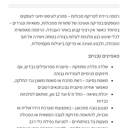
רמפה ניידת לפריקת מכולות – פתרון לוגיסטי חיוני לעסקים
העוסקים בפריקה וטעינה של סחורות ממכולות, משאיות ונגררים –
במיוחד כאשר אין רציף קבוע באתר העבודה. הרמפה מאפשרת
לכלי שינוע כגון מלגזות לעלות בצורה בטוחה וישירה אל תוך
המכולה, ולבצע טעינה או פריקה ביעילות מקסימלית.
מאפיינים טכניים:
שלדה פלדה מחוזקת – מיוצרת מפרופילים כבדים, עם
חיזוקים פנימיים לעמידות גבוהה
משטח נסיעה – רשת מתכת או משטח משונן נגד החלקה,
מאפשר אחיזה מיטבית גם בתנאים רטובים
יכולת נשיאה – החל מ־6 ועד 12 טון, מותאם למלגזות
כבדות
מנגנון גובה מתכוונן – באמצעות מערכת הידראולית או
מכנית, להתאמה מדויקת לגובה המשאית או המכולה
מעקות צד בטיחותיים – למניעת נפילת כלי רכב