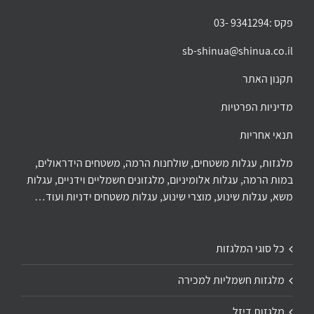
פקס :9341294 -03
sb-shinua@shinua.co.il
תקנון האתר
מדיניות הפרטיות
תנאי אחריות
מלגזות, עגלות משטחים, שולחנות הרמה, משטחים הידראולים,
במות הרמה, עגלות אלומיניום, מלגזונים חשמליים וידניים, עגלות
משא, עגלות שינוע, מוצרי שינוע, עגלות משטחים ידניות ועוד…
כל סוגי המלגזות
מלגזות חשמליות למכירה
מלגזות דיזל