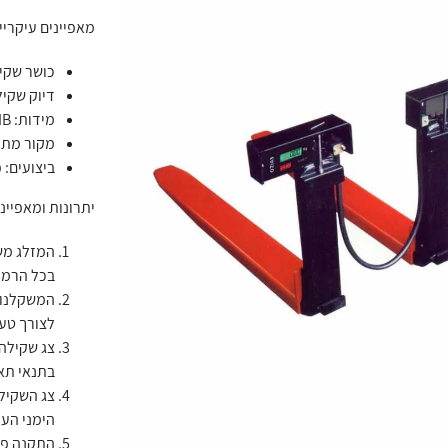
מאפיינים עיקריי
כושר שקילה: 2,500 ק"ג / 3,500 ק"
דיוק שקילה: 1 
מידות: IIA / IIB / IIIA / IIIB (ניתן להתאים מידות נוספות לפי דרישות הלקוח).
מקור מתח
ביצועים: 
יתרונות ומאפייני
המזלג מש
בכל הרמה
המשקלנוע
לצורך טעי
בתנאי תא
צג השקיל
הימני העל
התקנה פש