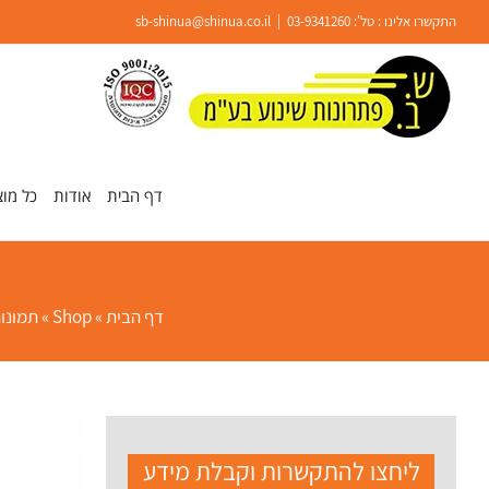
Ski
התקשרו אלינו : טל':
03-9341260
|
sb-shinua@shinua.co.il
t
conten
פתח סרגל נגישות
דף הבית
אודות
כל מוצ
דף הבית
»
Shop
»
תמונו
ליחצו להתקשרות וקבלת מידע