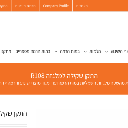
מאמרים
Company Profile
חברות מיוצגות
התקנו
רי השינוע
מלגזות
במות הרמה
במות הרמה מספריים
מתקני 
התקן שקילה למלגזה R108
ת מהשטח מלגזות חשמליות במות הרמה ועוד מגוון מוצרי שינוע והרמה
»
התק
התקן שקילה ל