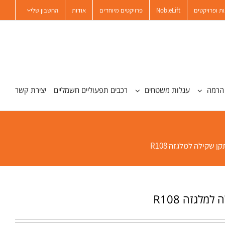
ת ופרויקטים
NobleLift
פרויקטים מיוחדים
אודות
החשבון שלי
הרמה
עגלות משטחים
רכבים תפעוליים חשמליים
יצירת קשר
ן שקילה למלגזה R108
מלגזה R108