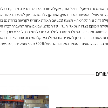
 משמש גם כמשקל – כולל התקן שקילה מובנה לקבלת מדידה מדויקת בכל 
נוע פועל באמצעות מצבר נטען, המותקן על המזלג וניתן לשליפה בקלות לצ
 ונוח לקריאה – תצוגת LCD עם תאורה אחורית לקריאה ברורה גם בתנאי תאורה נמוכה.
קילה ממוקם בצדו השמאלי העליון של המזלג, עם אפשרות להעברה לצדו הימ
 פשוטה ומהירה – המזלג מתחבר למלגזה כמו כל מזלג רגיל, ללא צורך בטכ
ת וגמישות מרבית – ניתן להעביר את המזלג השוקל ממלגזה אחת לאחרת באופ
 בעומסים – מצויד במקדם הגנה של 300% מפני עומס יתר, למניעת נזקים ולשמירה על דיוק לאורך זמן.
שורים