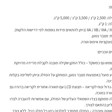
ם:
ג / 5,000 ק"ג.
ק"ג.
: מצבר נטען.
פונקציות איפוס וטרה.
ם טכניים:
מש גם כמשקל – כולל התקן שקילה מובנה לקבלת מדידה מדויקת
.
 פועל באמצעות מצבר נטען, המותקן על המזלג וניתן לשליפה בקלות
נה.
צג שקילה גדול ונוח לקריאה – תצוגת LCD עם תאורה אחורית לקריאה ברורה גם
ורה נמוכה.
ה ממוקם בצדו השמאלי העליון של המזלג, עם אפשרות להעברה לצדו
יון בהתאם לצורך.
וטה ומהירה – המזלג מתחבר למלגזה כמו כל מזלג רגיל, ללא צורך