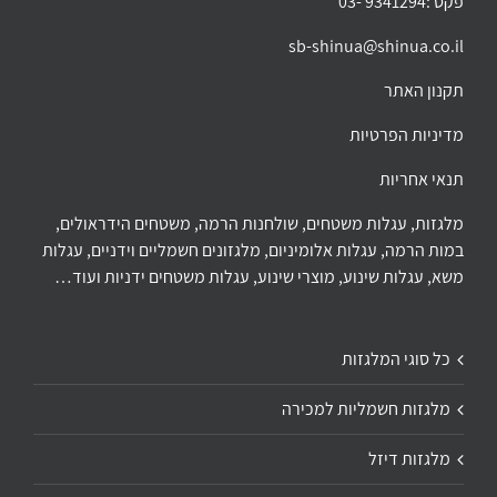
פקס :9341294 -03
sb-shinua@shinua.co.il
תקנון האתר
מדיניות הפרטיות
תנאי אחריות
מלגזות, עגלות משטחים, שולחנות הרמה, משטחים הידראולים,
במות הרמה, עגלות אלומיניום, מלגזונים חשמליים וידניים, עגלות
משא, עגלות שינוע, מוצרי שינוע, עגלות משטחים ידניות ועוד…
כל סוגי המלגזות
מלגזות חשמליות למכירה
מלגזות דיזל