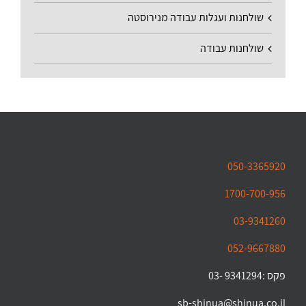
שולחנות ועגלות עבודה מנירוסטה
שולחנות עבודה
050-3365920
1700-700-956
03-9341260
052-9667880
פקס :9341294 -03
sb-shinua@shinua.co.il