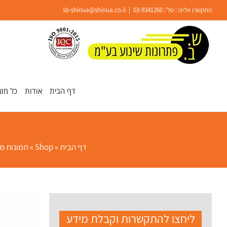
Ski
התקשרו אלינו : טל':
03-9341260
|
sb-shinua@shinua.co.il
t
conten
פתח סרגל נגישות
דף הבית
אודות
כל מוצ
דף הבית
»
Shop
»
תמונות מה
ליחצו להתקשרות וקבלת מידע