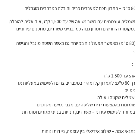
עגלת משטחים חשמלית עוצמתית עם כושר נשיאה של עד 1,500 ק"ג, אידיאלית להובלת
קומות הדורשים תמרון גבוה כמו בנייני משרדים, מחסנים עירוניים
המזלג המקוצר (80 ס"מ) מאפשר תפעול נוח במיוחד גם כאשר השטח מוגבל והגישה
:
 1,500 ק"ג
מזלג באורך 80 ס"מ: לתמרון קל ומהיר במעברים צרים ולשימוש במעליות או
ימיים
מלית שקטה ויעילה
וט ונוח באמצעות ידית שליטה עם מצבי נסיעה משתנים
יוחד לשימוש עירוני – משרדים, חנויות, בנייני מגורים ומוסדות
נאי אמת – שילוב אידיאלי בין עוצמה, ניידות ונוחות.