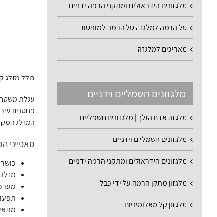
מלגזונים הידראולים ומתקני הרמה ידניים
סל הרמה למלגזה סל הרמה למוניטור
מאריכים למלגזה
כולל מזלג קצר 80 ס"מ – פתרון חכם למעברים צרים והובלה ב
מלגזונים חשמליים וידניים
מחסנים עירונ
מלגזה אדם הולך | מלגזונים חשמליים
המזלג המקוצר (80 ס"מ) מאפשר תפעול נוח במיוחד גם כאשר השטח מוגב
מלגזונים חשמליים וידניים
מאפייני המ
מלגזונים הידראולים ומתקני הרמה ידניים
כושר נשי
מזלג באורך 80 ס"מ: לתמרון קל ומהיר ב
מלגזון מתקן הרמה על ידי כבל
מערכת
תפעול
מלגזון קל מאלומיניום
מתאימה