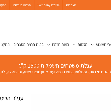
מאמרים
Company Profile
חברות מיוצגות
התקנו
רי השינוע
מלגזות
במות הרמה
במות הרמה מספריים
מתקני 
עגלת משטחים חשמלית 1500 ק"ג
שטח מלגזות חשמליות במות הרמה ועוד מגוון מוצרי שינוע והרמה
»
עגלת מש
עגלת משטחים ח