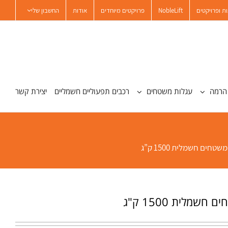
ת ופרויקטים
NobleLift
פרויקטים מיוחדים
אודות
החשבון שלי
הרמה
עגלות משטחים
רכבים תפעוליים חשמליים
יצירת קשר
טחים חשמלית 1500 ק”ג
שמלית 1500 ק"ג