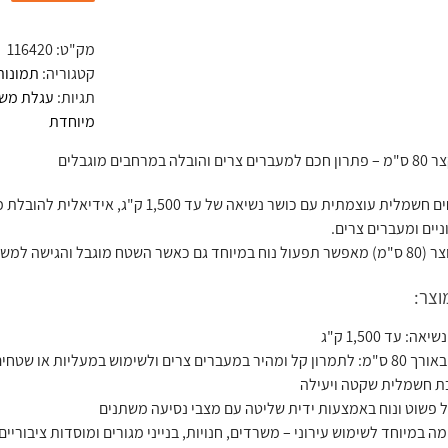
מק"ט:
116420
קטגוריה:
תמונות
תגיות:
עגלת מש
מיוחדת
מרחבים מוגבלים
עגלת משטחים חשמלית עוצמתית עם כושר נש
יים ומעברים צרים.
ל והגישה למשטח מורכבת.
וצר:
אה: עד 1,500 ק"ג
מעברים צרים ולשימוש במעליות או שטחים פנימיים
 חשמלית שקטה ויעילה
 פשוט ונוח באמצעות ידית שליטה עם מצבי נסיעה משתנים
 במיוחד לשימוש עירוני – משרדים, חנויות, בנייני מגורים ומוסדות ציבוריים