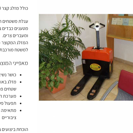
כולל מזלג קצר 80 ס"מ – פתרון חכם למעברים צרים והובלה במרחבים מוגבלים
מטענים כבדים במ
ומעברים צרים.
למשטח מורכבת.
מאפייני המוצר
כושר נשיאה: עד
שטחים פנ
מערכת חש
תפעול פש
מתאימה במ
ציבוריים
הוכחת ביצועים בת