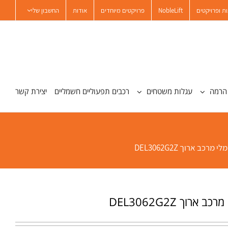
ת ופרויקטים
NobleLift
פרויקטים מיוחדים
אודות
החשבון שלי
הרמה
עגלות משטחים
רכבים תפעוליים חשמליים
יצירת קשר
מרכב ארוך DEL3062G2Z
ארוך DEL3062G2Z