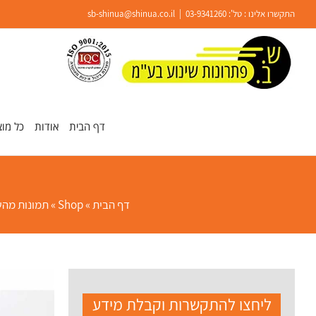
Ski
התקשרו אלינו : טל':
03-9341260
|
sb-shinua@shinua.co.il
t
conten
פתח סרגל נגישות
דף הבית
אודות
כל מוצ
דף הבית
»
Shop
»
תמונות מהש
ליחצו להתקשרות וקבלת מידע