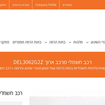
מאמרים
Company Profile
חברות מיוצגות
התקנו
רי השינוע
מלגזות
במות הרמה
במות הרמה מספריים
מתקני 
רכב חשמלי מרכב ארוך DEL3062G2Z
טח מלגזות חשמליות במות הרמה ועוד מגוון מוצרי שינוע והרמה
»
רכב חשמלי 
רכב חשמלי מרכב 